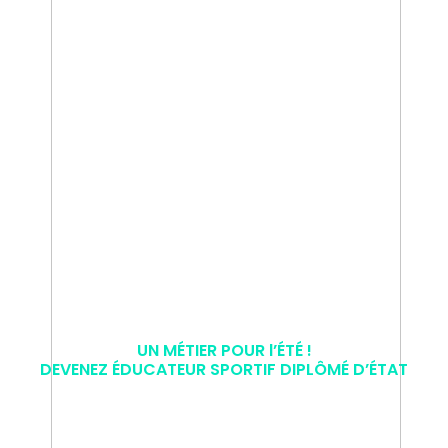
UN MÉTIER POUR l’ÉTÉ !
DEVENEZ ÉDUCATEUR SPORTIF DIPLÔMÉ D’ÉTAT
BPJEPS MOTONAUTISME ET D.A