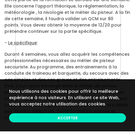
Elle concerne l'apport théorique, la réglementation, la
météorologie , la nivologie et le métier du pisteur. A la fin
de cette semaine, il faudra valider un QCM sur 80
points. Vous devez obtenir la moyenne de 12/20 pour
prétendre continuer sur la partie spécifique.
-
Le spécifique
:
Durant 4 semaines, vous allez acquérir les compétences
professionnelles nécessaires au métier de pisteur
secouriste. Au programme, des entrainements à la
conduite de traineau et barquette, du secours avec des
cas simples et des cas graves et des entrainements
DVA. Vous serez immergé dans le métier de pisteur
Nous utilisons des cookies pour offrir la meilleure
secouriste avec l'intervention d'un médecin urgentiste
expérience à nos visiteurs. En utilisant ce site Web,
et d'un maître chien. Vous visiterez des sites techniques
vous acceptez notre utilisation des cookies.
comme l'usine à neige de culture. Un module sera dédié
aux moyens héliportés. Cette formation intense et
complète se terminera par un examen final sur 2 jours.
ACCEPTER