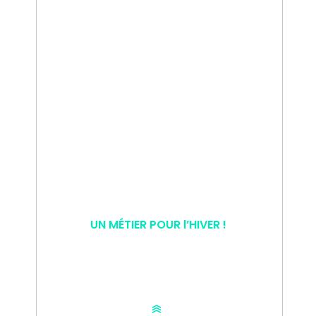
UN MÉTIER POUR l’HIVER !
BREVET NATIONAL PISTEUR
SECOURISTE ALPIN 1er DEGRÉ