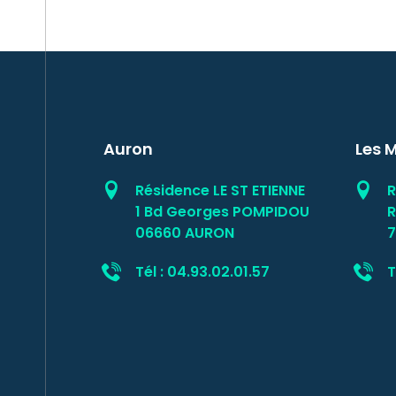
Auron
Les 
Résidence LE ST ETIENNE
R
1 Bd Georges POMPIDOU
R
06660 AURON
7
Tél : 04.93.02.01.57
T