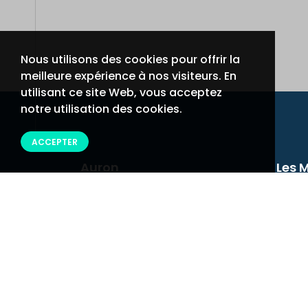
Nous utilisons des cookies pour offrir la
meilleure expérience à nos visiteurs. En
utilisant ce site Web, vous acceptez
notre utilisation des cookies.
ACCEPTER
Auron
Les 
Résidence LE ST ETIENNE
R
1 Bd Georges POMPIDOU
R
06660 AURON
7
Tél : 04.93.02.01.57
T