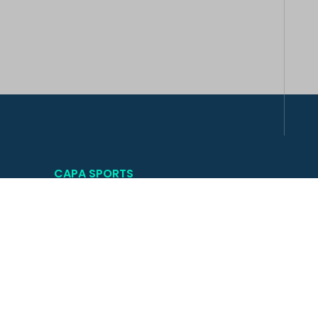
CAPA SPORTS
CFA des métiers du Sport
N ° DA : 93060745106
N ° UAI : 0062255U - PACA
N ° UAI : 0731618M - SAVOIE