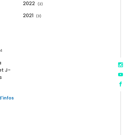
2022
2
2021
3
4
a
et J-
s
d'infos