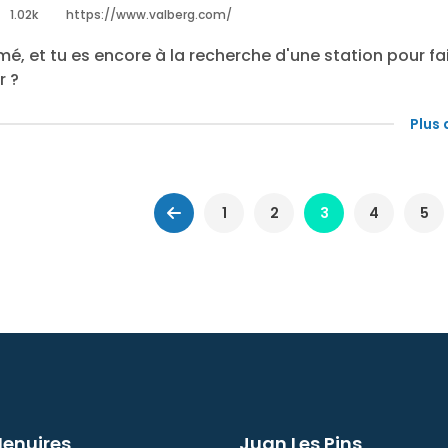
1.02k
https://www.valberg.com/
é, et tu es encore à la recherche d'une station pour fa
r ?
Plus 
1
2
3
4
5
Menuires
Juan Les Pins